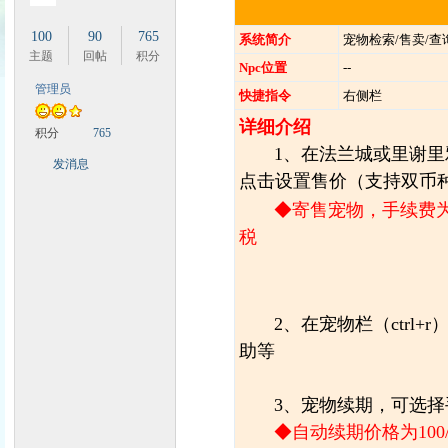
100
90
765
系统简介
宠物检索/售卖/查
主题
回帖
积分
Npc位置
--
管理员
快捷指令
右侧栏
时
详细介绍
积分
765
1、在法兰城或里谢里雅
发消息
点击设置售价（支持双币
◆寄售宠物，手续费为1
税
魔
2、在宠物栏（ctrl+r
助等
3、宠物续期，可选
◆自动续期价格为10