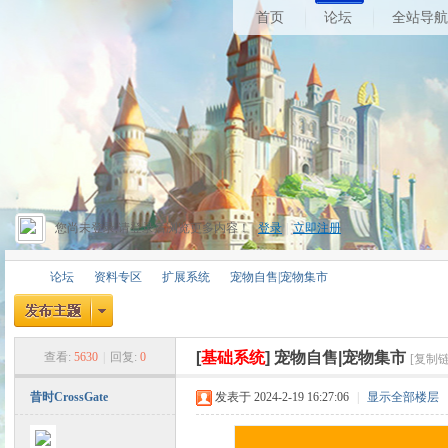
首页
论坛
全站导航
您尚未登录,请登录后浏览更多内容！
登录
|
立即注册
论坛
资料专区
扩展系统
宠物自售|宠物集市
[
基础系统
]
宠物自售|宠物集市
查看:
5630
|
回复:
0
[复制链
昔
»
›
›
›
昔时CrossGate
发表于 2024-2-19 16:27:06
|
显示全部楼层