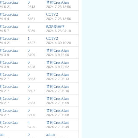
CrossGate
0
昔时CrossGate
24-6-21
2613
2024-7-23 18:56
CrossGate
5
CCTV2
24-4-4
5451
2024-7-23 18:56
CrossGate
3
献给爱丽丝
24-5-7
5039
2024-6-23 04:19
CrossGate
1
CCTV2
24-4-21
4527
2024-4-30 10:20
CrossGate
0
昔时CrossGate
24-3-9
6799
2024-3-9 16:00
CrossGate
0
昔时CrossGate
24-3-9
4628
2024-3-9 12:52
CrossGate
0
昔时CrossGate
24-2-7
3863
2024-2-7 05:13
CrossGate
0
昔时CrossGate
24-2-7
3307
2024-2-7 05:10
CrossGate
0
昔时CrossGate
24-2-7
2883
2024-2-7 05:09
CrossGate
0
昔时CrossGate
24-2-7
3300
2024-2-7 05:08
CrossGate
4
昔时CrossGate
24-2-2
5725
2024-2-7 03:49
min
0
admin