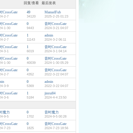
回复/查看
最后发表
CrossGate
49
ManuelFub
24-2-7
34120
2025-2-25 01:23
CrossGate
0
昔时CrossGate
24-1-30
9443
2024-3-21 04:07
CrossGate
1
admin
24-2-7
11143
2024-3-2 06:11
CrossGate
1
昔时CrossGate
24-3-1
6019
2024-3-1 04:14
CrossGate
0
昔时CrossGate
24-1-30
40039
2024-1-30 05:29
CrossGate
0
昔时CrossGate
24-2-7
4352
2022-3-22 04:07
min
0
admin
24-3-9
5369
2022-3-22 04:07
CrossGate
1
jinrui84
24-3-6
5184
2024-4-4 23:50
时魔力
0
昔时魔力
24-9-5
1702
2024-9-5 00:28
CrossGate
0
昔时CrossGate
24-7-23
1825
2024-7-23 18:56