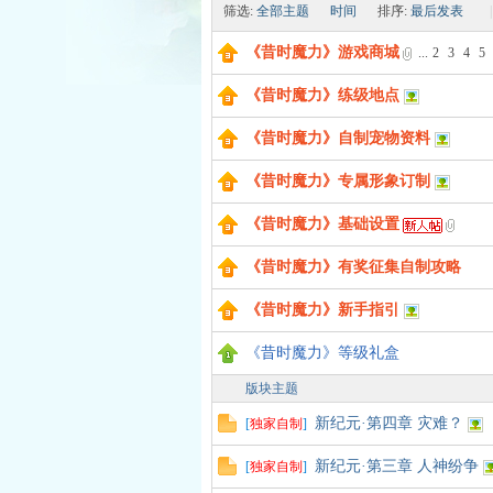
筛选:
全部主题
时间
排序:
最后发表
|
《昔时魔力》游戏商城
...
2
3
4
5
《昔时魔力》练级地点
时
《昔时魔力》自制宠物资料
《昔时魔力》专属形象订制
《昔时魔力》基础设置
《昔时魔力》有奖征集自制攻略
《昔时魔力》新手指引
魔
《昔时魔力》等级礼盒
版块主题
新纪元·第四章 灾难？
[
独家自制
]
新纪元·第三章 人神纷争
[
独家自制
]