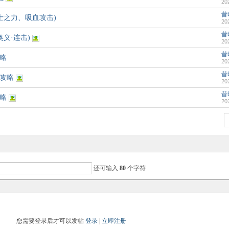
20
昔时
士之力、吸血攻击)
20
昔时
义·连击)
20
昔时
攻略
20
昔时
务攻略
20
昔时
攻略
20
还可输入
80
个字符
您需要登录后才可以发帖
登录
|
立即注册