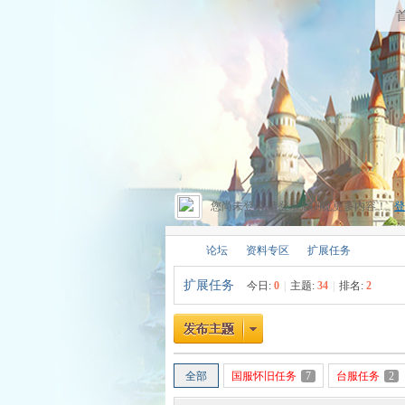
您尚未登录,请登录后浏览更多内容！
登
论坛
资料专区
扩展任务
扩展任务
今日:
0
|
主题:
34
|
排名:
2
昔
»
›
›
全部
国服怀旧任务
7
台服任务
2