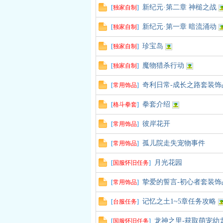
新纪元·第二章 神槌之战
[
独家自制
]
新纪元·第一章 暗流涌动
[
独家自制
]
力
珍宝岛
[
独家自制
]
魔物猎杀行动
[
独家自制
]
奇利日常-成长之路套装饰
[
常用饰品
]
拳套介绍
[
格斗拳套
]
彼岸花开
[
常用饰品
]
孤儿院走失宠物事件
[
常用饰品
]
月光花园
[
国服怀旧任务
]
挚爱的誓言-初心者套装饰
[
常用饰品
]
记忆之土1~5章任务攻略
[
台服任务
]
龙神之里-获取萌宠幼
[
国服怀旧任务
]