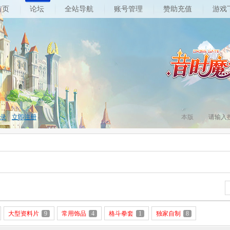
首页
论坛
全站导航
账号管理
赞助充值
游戏
录
|
立即注册
本版
大型资料片
9
常用饰品
4
格斗拳套
1
独家自制
8