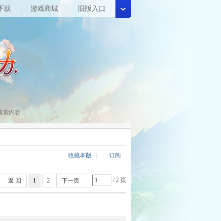
下载
游戏商城
旧版入口
收藏本版
|
订阅
/ 2 页
返 回
1
2
下一页