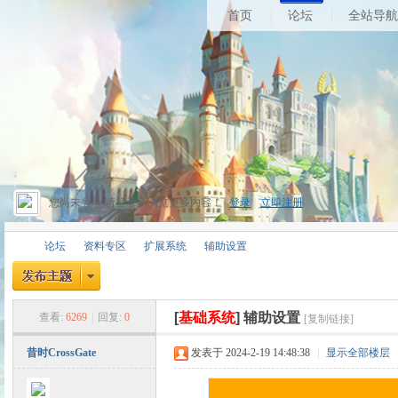
首页
论坛
全站导航
您尚未登录,请登录后浏览更多内容！
登录
|
立即注册
论坛
资料专区
扩展系统
辅助设置
[
基础系统
]
辅助设置
查看:
6269
|
回复:
0
[复制链接]
昔
»
›
›
›
昔时CrossGate
发表于 2024-2-19 14:48:38
|
显示全部楼层