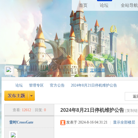
首页
论坛
全站导航
您尚未登录,请登录后浏览更多内容！
登录
|
立即注册
论坛
管理专区
官方公告
2024年8月21日停机维护公告
返
2024年8月21日停机维护公告
查看:
12612
|
回复:
0
[复制链
昔
»
›
›
›
昔时CrossGate
发表于 2024-8-16 04:31:21
|
显示全部楼层