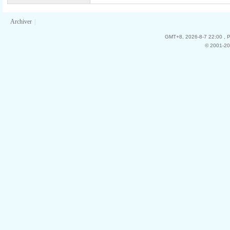
Archiver
|
GMT+8, 2026-8-7 22:00
, 
© 2001-20