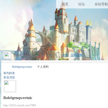
首页
论坛
全站导航
您尚未登录,请登录后浏览更多内容！
登录
|
立即注册
Bob#genqwertnic
个人资料
加为好友
发送消息
昔
›
›
Bob#genqwertnic
http://2024.xsmoli.com/?884