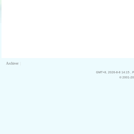
Archiver
|
GMT+8, 2026-8-8 14:15
, 
© 2001-20