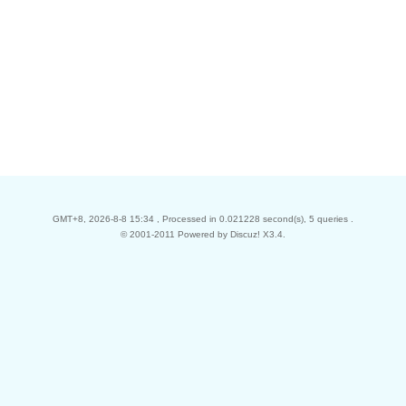
GMT+8, 2026-8-8 15:34
, Processed in 0.021228 second(s), 5 queries .
© 2001-2011 Powered by Discuz!
X3.4
.