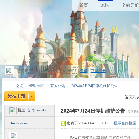
首页
论坛
全站导航
您尚未登录,请登录后浏览更多内容！
登录
|
立即注册
论坛
管理专区
官方公告
2024年7月24日停机维护公告
返回列
楼主:
昔时CrossGate
2024年7月24日停机维护公告
[复制链
昔
»
›
›
›
Haroldacus
发表于 2024-11-4 11:11:17
|
显示全部楼层
提示:
作者被禁止或删除 内容自动屏蔽