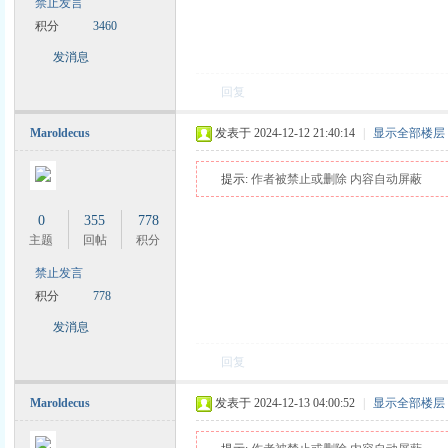
禁止发言
积分
3460
发消息
回复
Maroldecus
发表于 2024-12-12 21:40:14
|
显示全部楼层
提示:
作者被禁止或删除 内容自动屏蔽
0
355
778
主题
回帖
积分
禁止发言
积分
778
发消息
回复
Maroldecus
发表于 2024-12-13 04:00:52
|
显示全部楼层