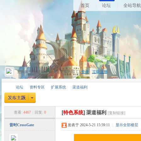
首页
论坛
全站导航
您尚未登录,请登录后浏览更多内容！
登录
|
立即注册
论坛
资料专区
扩展系统
渠道福利
[
特色系统
]
渠道福利
查看:
4467
|
回复:
0
[复制链接]
昔
»
›
›
›
昔时CrossGate
发表于 2024-5-21 15:59:11
|
显示全部楼层