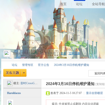
首页
论坛
全站导航
您尚未登录,请登录后浏览更多内容！
登录
|
立即注册
论坛
管理专区
官方公告
2024年3月16日停机维护通知
返回列
楼主:
昔时CrossGate
2024年3月16日停机维护通知
[复制链
昔
»
›
›
›
Haroldacus
发表于 2024-11-5 18:27:07
|
显示全部楼层
提示:
作者被禁止或删除 内容自动屏蔽