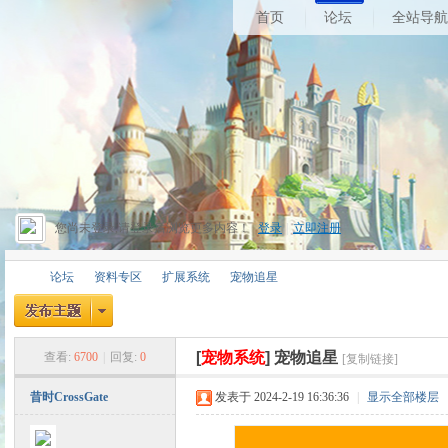
首页
论坛
全站导航
您尚未登录,请登录后浏览更多内容！
登录
|
立即注册
论坛
资料专区
扩展系统
宠物追星
[
宠物系统
]
宠物追星
查看:
6700
|
回复:
0
[复制链接]
昔
»
›
›
›
昔时CrossGate
发表于 2024-2-19 16:36:36
|
显示全部楼层