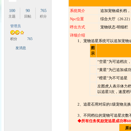
100
90
765
系统简介
追加宠物成长档，
主题
回帖
积分
Npc位置
综合大厅（26.22
管理员
呼出方式
宠物状态-明细栏
时
详细介绍
积分
765
1、宠物追星系统可以追加宠物成
图
发消息
示
“空星”为可追档次
“黄星”为已追加成
“橙星”为不可追星
左图虎人表示体力档
以追星3次，速度档
魔
2、追星石用对应的1级宠物兑换
3、不同档位的宠物可追星次数
◆所有任务
奖励宠追星成功率6
原