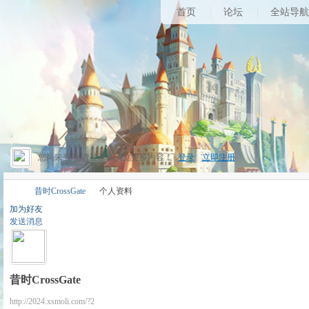
首页
论坛
全站导航
您尚未登录,请登录后浏览更多内容！
登录
|
立即注册
昔时CrossGate
个人资料
加为好友
发送消息
昔
›
›
昔时CrossGate
http://2024.xsmoli.com/?2